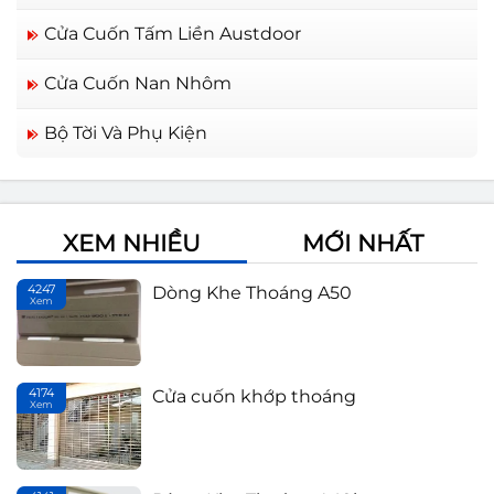
Cửa Cuốn Tấm Liền Austdoor
Cửa Cuốn Nan Nhôm
Bộ Tời Và Phụ Kiện
XEM NHIỀU
MỚI NHẤT
4247
Dòng Khe Thoáng A50
Xem
Th
4174
Cửa cuốn khớp thoáng
Xem
Th