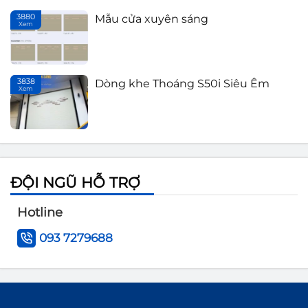
3880
Mẫu cửa xuyên sáng
Xem
Th
3838
Dòng khe Thoáng S50i Siêu Êm
Xem
Th
ĐỘI NGŨ HỖ TRỢ
Hotline
093 7279688