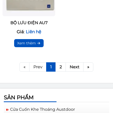
BỘ LƯU ĐIỆN AU7
Giá
:
Liên hệ
Xem thêm
«
Prev
1
2
Next
»
SẢN PHẨM
Cửa Cuốn Khe Thoáng Austdoor