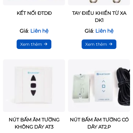
KẾT NỐI ĐTDĐ
TAY ĐIỀU KHIỂN TỪ XA
DK1
Giá
:
Liên hệ
Giá
:
Liên hệ
Xem thêm
Xem thêm
NÚT BẤM ÂM TƯỜNG
NÚT BẤM ÂM TƯỜNG CÓ
KHÔNG DÂY AT3
DÂY AT2.P