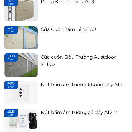
4141
Dòng Khe Thoáng A49i
Xem
Th
4101
Cửa Cuốn Tấm liền ECO
Xem
Th
3989
Cửa cuốn Siêu Trường Austdoor
Xem
Th
ST100
3952
Nút bấm âm tường không dây AT3
Xem
Th
3935
Nút bấm âm tường có dây AT2.P
Xem
Th