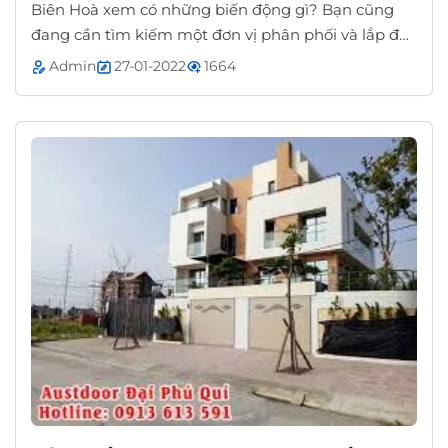
Biên Hoà xem có những biến động gì? Bạn cũng
đang cần tìm kiếm một đơn vị phân phối và lắp đặt
cửa cuốn với giá rẻ?
Admin
27-01-2022
1664