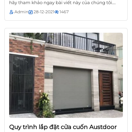
hãy tham khảo ngay bài viết này của chúng tôi.
Đảm bảo bạn có thể phân biệt cửa cuốn...
Admin
28-12-2021
1467
Quy trình lắp đặt cửa cuốn Austdoor