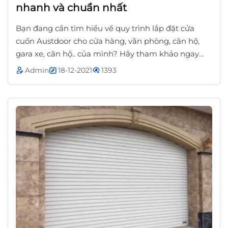
nhanh và chuẩn nhất
Bạn đang cần tìm hiểu về quy trình lắp đặt cửa
cuốn Austdoor cho cửa hàng, văn phòng, căn hộ,
gara xe, căn hộ.. của mình? Hãy tham khảo ngay
bài viết này của Cửa Cuốn Biên Hòa, Đồng Nai...
Admin
18-12-2021
1393