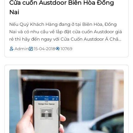
Cửa cuốn Austdoor Biên Hòa Đồng
Nai
Nếu Quý Khách Hàng đang ở tại Biên Hòa, Đồng
Nai và có nhu cầu về lắp đặt cửa cuốn Austdoor giá
rẻ thì hãy đến ngay với Cửa Cuốn Austdoor Á Châu.
Với đội ngũ công nhân viên dày dặn kinh...
Admin
15-04-2018
10769