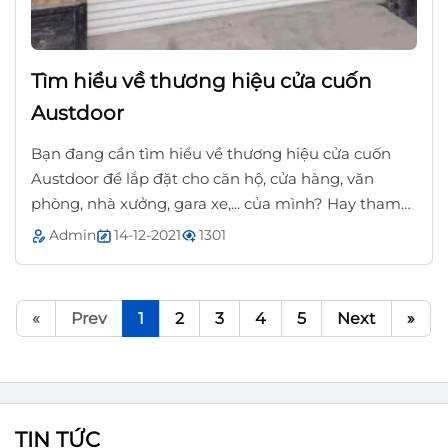
Tìm hiểu về thương hiệu cửa cuốn
Austdoor
Bạn đang cần tìm hiểu về thương hiệu cửa cuốn
Austdoor để lắp đặt cho căn hộ, cửa hàng, văn
phòng, nhà xưởng, gara xe,... của mình? Hay tham
khảo ngay bài viết này của chúng tôi nhé.
Admin
14-12-2021
1301
«
Prev
1
2
3
4
5
Next
»
TIN TỨC