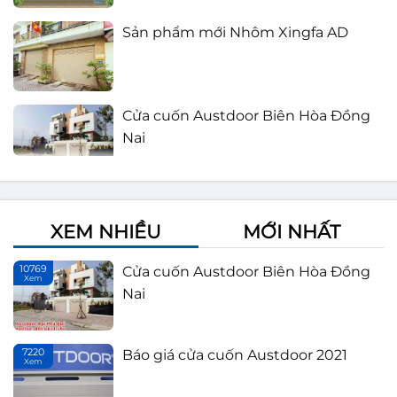
Sản phẩm mới Nhôm Xingfa AD
Cửa cuốn Austdoor Biên Hòa Đồng
Nai
Báo giá cửa cuốn Austdoor 2021
XEM NHIỀU
MỚI NHẤT
Lắp đặt cửa cuốn Đồng Nai
10769
Cửa cuốn Austdoor Biên Hòa Đồng
Xem
Th
Nai
Cửa cuốn Austdoor thế hệ mới
7220
Báo giá cửa cuốn Austdoor 2021
Xem
Th