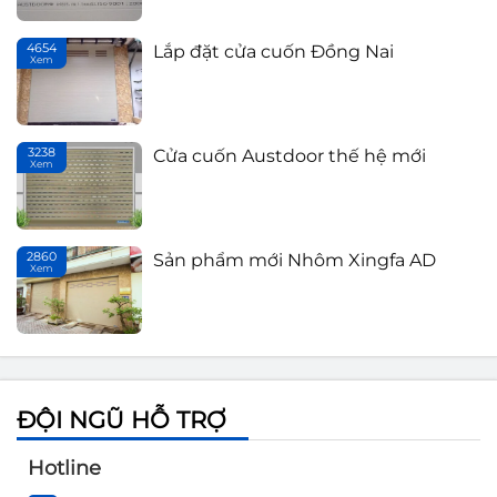
Sản phẩm mới Nhôm Xingfa AD
4654
Lắp đặt cửa cuốn Đồng Nai
Xem
T
3238
Cửa cuốn Austdoor thế hệ mới
Xem
Th
2860
Sản phẩm mới Nhôm Xingfa AD
Xem
T
ĐỘI NGŨ HỖ TRỢ
Hotline