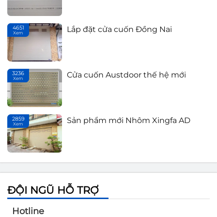
Sản phẩm mới Nhôm Xingfa AD
4651
Lắp đặt cửa cuốn Đồng Nai
Xem
T
3236
Cửa cuốn Austdoor thế hệ mới
Xem
Th
2859
Sản phẩm mới Nhôm Xingfa AD
Xem
T
ĐỘI NGŨ HỖ TRỢ
Hotline