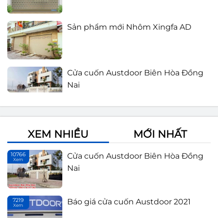
Sản phẩm mới Nhôm Xingfa AD
Cửa cuốn Austdoor Biên Hòa Đồng
Nai
Báo giá cửa cuốn Austdoor 2021
XEM NHIỀU
MỚI NHẤT
Lắp đặt cửa cuốn Đồng Nai
10766
Cửa cuốn Austdoor Biên Hòa Đồng
Xem
Th
Nai
Cửa cuốn Austdoor thế hệ mới
7219
Báo giá cửa cuốn Austdoor 2021
Xem
Th