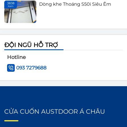
3838
Dòng khe Thoáng S50i Siêu Êm
Xem
Th
ĐỘI NGŨ HỖ TRỢ
Hotline
093 7279688
CỬA CUỐN AUSTDOOR Á CHÂU