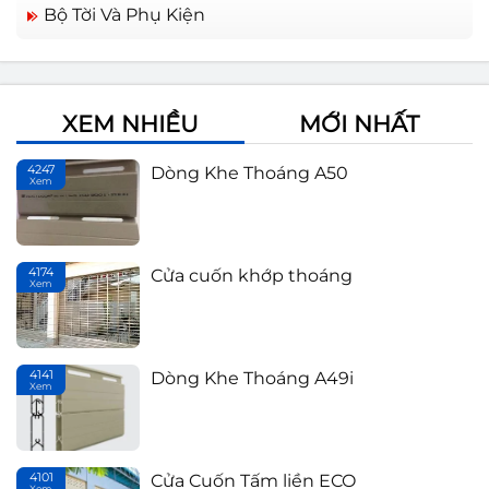
Bộ Tời Và Phụ Kiện
XEM NHIỀU
MỚI NHẤT
4247
Dòng Khe Thoáng A50
Xem
Th
4174
Cửa cuốn khớp thoáng
Xem
Th
4141
Dòng Khe Thoáng A49i
Xem
Th
4101
Cửa Cuốn Tấm liền ECO
Xem
Th