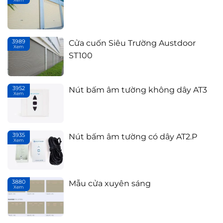
3989
Cửa cuốn Siêu Trường Austdoor
Xem
Th
ST100
3952
Nút bấm âm tường không dây AT3
Xem
Th
3935
Nút bấm âm tường có dây AT2.P
Xem
Th
3880
Mẫu cửa xuyên sáng
Xem
Th