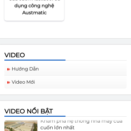
dụng công nghệ
Austmatic
VIDEO
Hướng Dẫn
Video Mới
ADG Trong Tim Ta | Lyric | Tập
đoàn Austdoor
VIDEO NỔI BẬT
Khám phá hệ thống nhà máy cửa
cuốn lớn nhất