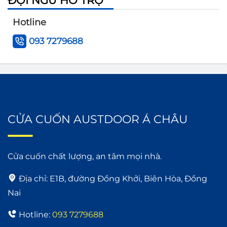
ĐỘI NGŨ HỖ TRỢ
Giới thiệu về Tập đoàn Austdoor
Hotline
093 7279688
Vì Sao Bạn Nên Chọn Cửa Cuốn
Austdoor?
CỬA CUỐN AUSTDOOR Á CHÂU
Cửa cuốn chất lượng, an tâm mọi nhà.
Địa chỉ:
E1B, đường Đồng Khởi, Biên Hòa, Đồng
Nai
Hotline:
093 7279688