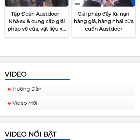
Tập Đoàn Austdoor -
Giải pháp đẩy lùi nạn
Nhà sx & cung cấp giải
hàng giả, hàng nhái cửa
pháp về cửa, vật liệu xd
cuốn Austdoor
hàng đầu Vệt Nam
VIDEO
Hướng Dẫn
Video Mới
ADG Trong Tim Ta | Lyric | Tập
đoàn Austdoor
VIDEO NỔI BẬT