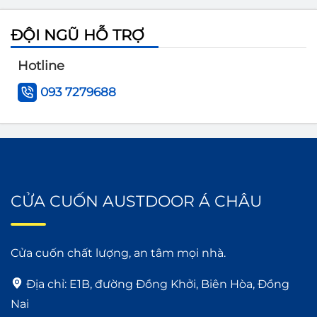
ĐỘI NGŨ HỖ TRỢ
Giới thiệu về Tập đoàn Austdoor
Hotline
093 7279688
Vì Sao Bạn Nên Chọn Cửa Cuốn
Austdoor?
CỬA CUỐN AUSTDOOR Á CHÂU
Cửa cuốn chất lượng, an tâm mọi nhà.
Địa chỉ:
E1B, đường Đồng Khởi, Biên Hòa, Đồng
Nai