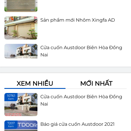
Sản phẩm mới Nhôm Xingfa AD
Cửa cuốn Austdoor Biên Hòa Đồng
Nai
Báo giá cửa cuốn Austdoor 2021
XEM NHIỀU
MỚI NHẤT
10761
Cửa cuốn Austdoor Biên Hòa Đồng
Lắp đặt cửa cuốn Đồng Nai
Xem
Th
Nai
7207
Báo giá cửa cuốn Austdoor 2021
Cửa cuốn Austdoor thế hệ mới
Xem
Th