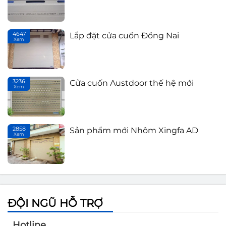
4647
Lắp đặt cửa cuốn Đồng Nai
Sản phẩm mới Nhôm Xingfa AD
Xem
T
3236
Cửa cuốn Austdoor thế hệ mới
Xem
Th
2858
Sản phẩm mới Nhôm Xingfa AD
Xem
T
ĐỘI NGŨ HỖ TRỢ
Hotline