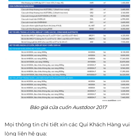
Báo giá cửa cuốn Austdoor 2017
Mọi thông tin chi tiết xin các Quí Khách Hàng vui
lòng liên hệ qua: