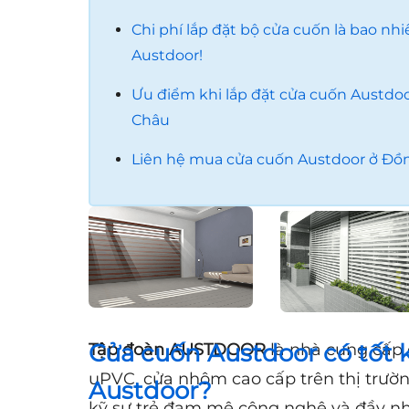
Chi phí lắp đặt bộ cửa cuốn là bao nh
Austdoor!
Ưu điểm khi lắp đặt cửa cuốn Austdoo
Châu
Liên hệ mua cửa cuốn Austdoor ở Đồ
Cửa cuốn Austdoor có tốt 
Tập đoàn AUSTDOOR
là nhà cung cấp
uPVC, cửa nhôm cao cấp trên thị trườ
Austdoor?
kỹ sư trẻ đam mê công nghệ và đầy nh