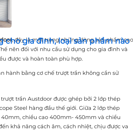
 cho gia đình, loại sản phẩm nào
door
, đây là một trong những dòng sản phẩm ca
Thế nên đối với nhu cầu sử dụng cho gia đình và
ều được và hoàn toàn phù hợp.
n hành bằng cơ chế trượt trần không cần sử
trượt trần Austdoor được ghép bởi 2 lớp thép
ope Steel hàng đầu thế giới. Giữa 2 lớp thép
dày 40mm, chiều cao 400mm- 450mm và chiều
n khả năng cách âm, cách nhiệt, chịu được va