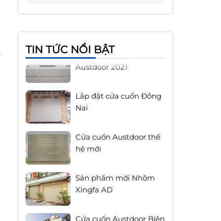
Hòa Đồng Nai
Báo giá cửa cuốn
TIN TỨC NỔI BẬT
t
Austdoor 2021
Lắp đặt cửa cuốn Đồng
Nai
Cửa cuốn Austdoor thế
hệ mới
Sản phẩm mới Nhôm
Xingfa AD
Cửa cuốn Austdoor Biên
Hòa Đồng Nai