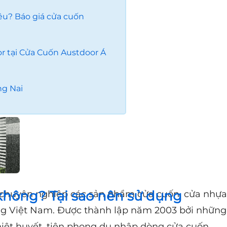
iêu? Báo giá cửa cuốn
r tại Cửa Cuốn Austdoor Á
ng Nai
không? Tại sao nên sử dụng
 chuyên nghiệp các sản phẩm cửa cuốn, cửa nhựa
ng Việt Nam. Được thành lập năm 2003 bởi những
iệt huyết, tiên phong du nhập dòng cửa cuốn