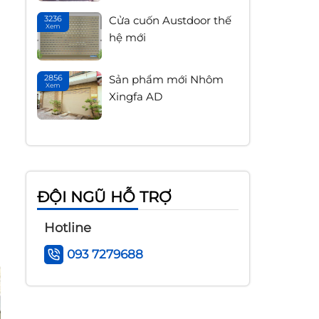
Đ
đ
3236
Cửa cuốn Austdoor thế
Xem
15
C
hệ mới
Tháng 4
H
2856
Sản phẩm mới Nhôm
Xem
14
M
Xingfa AD
Tháng 1
b
g
ĐỘI NGŨ HỖ TRỢ
Hotline
093 7279688