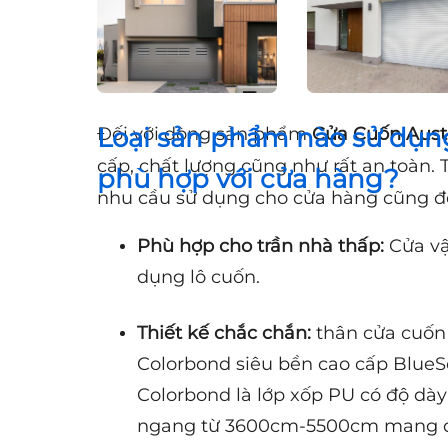
Loại sản phẩm nào sử dụng
Đối với dòng sản phẩm
Cửa Cuốn Aust
cấp, chất lượng cũng như rất an toàn. 
phù hợp với cửa hàng?
nhu cầu sử dụng cho cửa hàng cũng đ
Phù hợp cho trần nhà thấp:
Cửa vậ
dụng lô cuốn.
Thiết kế chắc chắn:
thân cửa cuốn 
Colorbond siêu bền cao cấp BlueSc
Colorbond là lớp xốp PU có độ 
ngang từ 3600cm-5500cm mang đế