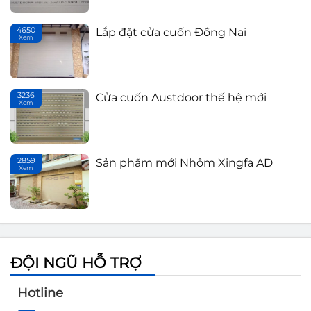
4650
Lắp đặt cửa cuốn Đồng Nai
Xem
T
Sản phẩm mới Nhôm Xingfa AD
3236
Cửa cuốn Austdoor thế hệ mới
Xem
Th
2859
Sản phẩm mới Nhôm Xingfa AD
Xem
T
ĐỘI NGŨ HỖ TRỢ
Hotline