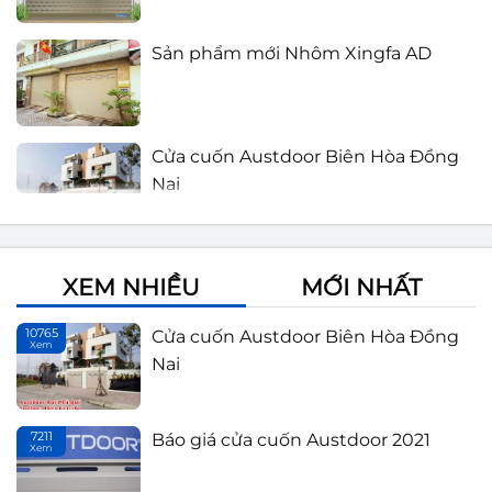
Sản phẩm mới Nhôm Xingfa AD
Cửa cuốn Austdoor Biên Hòa Đồng
Nai
Báo giá cửa cuốn Austdoor 2021
XEM NHIỀU
MỚI NHẤT
10765
Cửa cuốn Austdoor Biên Hòa Đồng
Xem
Th
Lắp đặt cửa cuốn Đồng Nai
Nai
7211
Báo giá cửa cuốn Austdoor 2021
Xem
Th
Cửa cuốn Austdoor thế hệ mới