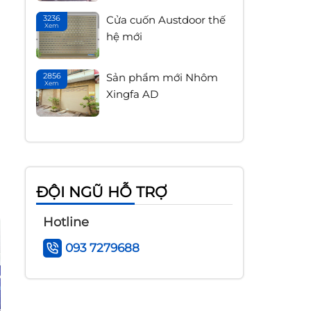
Đ
đ
3236
Cửa cuốn Austdoor thế
Xem
15
C
hệ mới
Tháng 4
H
2856
Sản phẩm mới Nhôm
Xem
14
M
Xingfa AD
Tháng 1
b
g
ĐỘI NGŨ HỖ TRỢ
Hotline
093 7279688