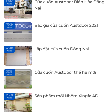
10763
Cửa cuốn Austdoor Biên Hòa Đồng
Lắp đặt cửa cuốn Đồng Nai
Xem
Th
Nai
7209
Báo giá cửa cuốn Austdoor 2021
Cửa cuốn Austdoor thế hệ mới
Xem
Th
4648
Lắp đặt cửa cuốn Đồng Nai
Sản phẩm mới Nhôm Xingfa AD
Xem
T
3236
Cửa cuốn Austdoor thế hệ mới
Xem
Th
2858
Sản phẩm mới Nhôm Xingfa AD
Xem
T